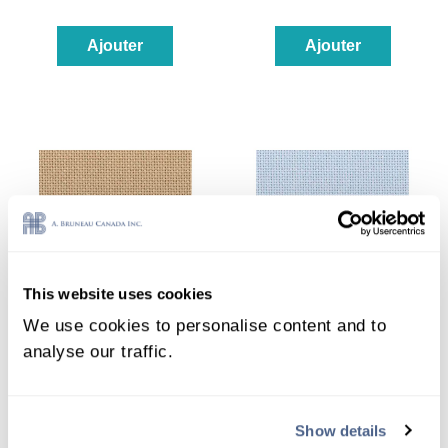
Ajouter
Ajouter
This website uses cookies
We use cookies to personalise content and to
analyse our traffic.
3835-309
3835-501
toile à compter 25pts lugana
toile à compter 25pts lugana
Show details
champignon
wedgewood